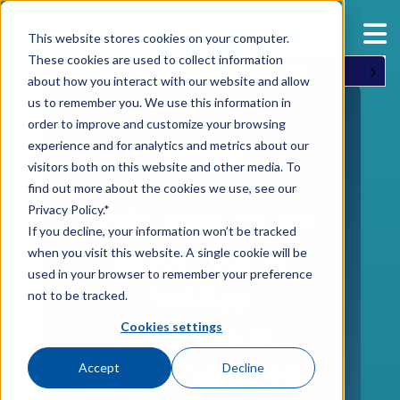
This website stores cookies on your computer.
These cookies are used to collect information
ES
about how you interact with our website and allow
us to remember you. We use this information in
order to improve and customize your browsing
experience and for analytics and metrics about our
visitors both on this website and other media. To
find out more about the cookies we use, see our
Privacy Policy.*
Todo está en los
If you decline, your information won’t be tracked
datos: cómo
when you visit this website. A single cookie will be
used in your browser to remember your preference
NetApp
not to be tracked.
potencia su
Cookies settings
comunidad en
Accept
Decline