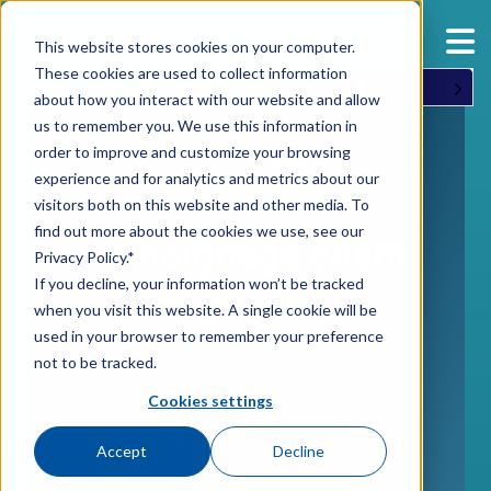
This website stores cookies on your computer.
These cookies are used to collect information
FR
about how you interact with our website and allow
us to remember you. We use this information in
order to improve and customize your browsing
experience and for analytics and metrics about our
visitors both on this website and other media. To
find out more about the cookies we use, see our
Témoignage client
Privacy Policy.*
If you decline, your information won’t be tracked
Hughesnet
when you visit this website. A single cookie will be
used in your browser to remember your preference
Des économies réalisées à
not to be tracked.
l'amélioration du service client,
Cookies settings
découvrez le retour sur investissement
rapide de la communauté
Accept
Decline