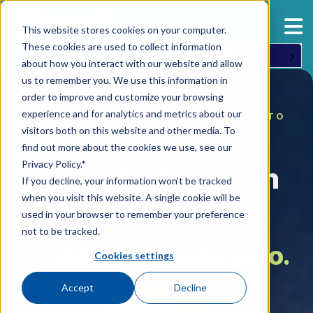
This website stores cookies on your computer.
These cookies are used to collect information
IT
about how you interact with our website and allow
us to remember you. We use this information in
order to improve and customize your browsing
experience and for analytics and metrics about our
COINVOLGIMENTO DEI CLIENTI BASATO
SULL'INTELLIGENZA ARTIFICIALE
visitors both on this website and other media. To
find out more about the cookies we use, see our
Privacy Policy.*
I tuoi clienti sono un
If you decline, your information won’t be tracked
when you visit this website. A single cookie will be
coro.
used in your browser to remember your preference
not to be tracked.
Ti aiutiamo a realizzarlo.
Cookies settings
Accept
Decline
Aurora AI →